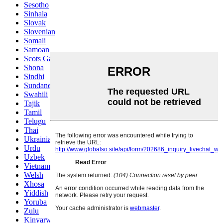
Sesotho
Sinhala
Slovak
Slovenian
Somali
Samoan
Scots Gaelic
Shona
Sindhi
Sundanese
Swahili
Tajik
Tamil
Telugu
Thai
Ukrainian
Urdu
Uzbek
Vietnamese
Welsh
Xhosa
Yiddish
Yoruba
Zulu
Kinyarwanda