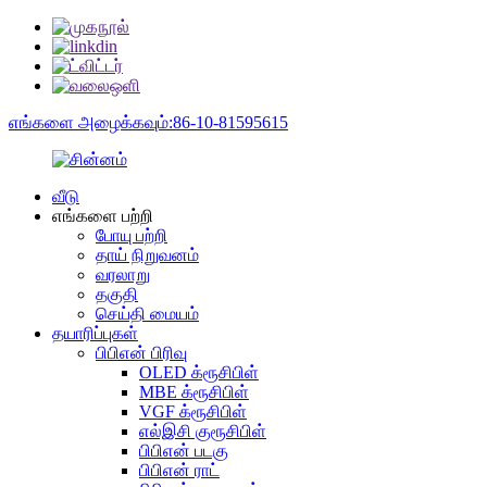
எங்களை அழைக்கவும்:86-10-81595615
வீடு
எங்களை பற்றி
போயு பற்றி
தாய் நிறுவனம்
வரலாறு
தகுதி
செய்தி மையம்
தயாரிப்புகள்
பிபிஎன் பிரிவு
OLED க்ரூசிபிள்
MBE க்ரூசிபிள்
VGF க்ரூசிபிள்
எல்இசி குரூசிபிள்
பிபிஎன் படகு
பிபிஎன் ராட்