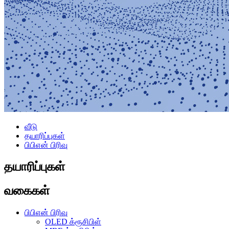
வீடு
தயாரிப்புகள்
பிபிஎன் பிரிவு
தயாரிப்புகள்
வகைகள்
பிபிஎன் பிரிவு
OLED க்ரூசிபிள்