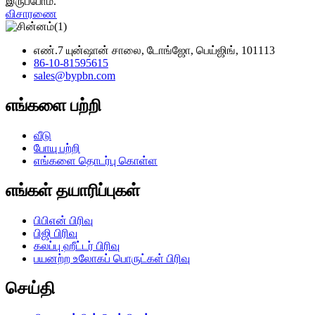
இருப்போம்.
விசாரணை
எண்.7 யுன்ஷான் சாலை, டோங்ஜோ, பெய்ஜிங், 101113
86-10-81595615
sales@bypbn.com
எங்களை பற்றி
வீடு
போயு பற்றி
எங்களை தொடர்பு கொள்ள
எங்கள் தயாரிப்புகள்
பிபிஎன் பிரிவு
பிஜி பிரிவு
கலப்பு ஹீட்டர் பிரிவு
பயனற்ற உலோகப் பொருட்கள் பிரிவு
செய்தி