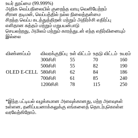
உயர் தூய்மை (99.999%)
அதிக வெப்பநிலையில் குறைந்த வாயு வெளியேற்றம்
சீரான தடிமன், வெப்பத்தில் நல்ல நிலைத்தன்மை
சிறந்த வெப்ப கடத்துத்திறன் மற்றும் அதிர்ச்சி எதிர்ப்பு
எளிதான சுத்தம் மற்றும் மறுபயன்பாடு
செயலற்றது, அமிலம் மற்றும் காரத்துடன் எந்த எதிர்வினையும்
இல்லை
விண்ணப்பம்
விவரக்குறிப்பு
உள் விட்டம்
உதடு விட்டம்
உயரம்
300சிசி
55
70
160
500சிசி
55
82
190
OLED E-CELL
580சிசி
62
84
186
700சிசி
61
85
240
1200சிசி
78
115
250
*இந்த பட்டியல் வழக்கமான அளவுக்கானது, மற்ற அளவுகள்
உள்ளன, தனிப்பயனாக்கலுக்கு எங்களைத் தொடர்புகொள்ள
வரவேற்கிறோம்.