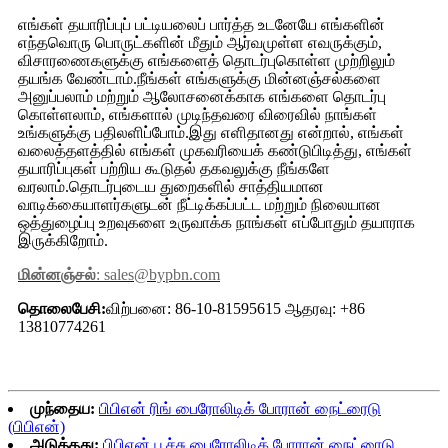
எங்கள் தயாரிப்புப் பட்டியலைப் பார்த்த உடனேயே எங்களின்
எந்தவொரு பொருட்களின் மீதும் ஆர்வமுள்ள எவருக்கும்,
விசாரணைகளுக்கு எங்களைத் தொடர்புகொள்ள முற்றிலும்
தயங்க வேண்டாம்.நீங்கள் எங்களுக்கு மின்னஞ்சல்களை
அனுப்பலாம் மற்றும் ஆலோசனைக்காக எங்களை தொடர்பு
கொள்ளலாம், எங்களால் முடிந்தவரை விரைவில் நாங்கள்
உங்களுக்கு பதிலளிப்போம்.இது எளிதானது என்றால், எங்கள்
வலைத்தளத்தில் எங்கள் முகவரியைக் கண்டுபிடித்து, எங்கள்
தயாரிப்புகள் பற்றிய கூடுதல் தகவலுக்கு நீங்களே
வரலாம்.தொடர்புடைய துறைகளில் சாத்தியமான
வாடிக்கையாளர்களுடன் நீட்டிக்கப்பட்ட மற்றும் நிலையான
ஒத்துழைப்பு உறவுகளை உருவாக்க நாங்கள் எப்போதும் தயாராக
இருக்கிறோம்.
மின்னஞ்சல்
: sales@bypbn.com
தொலைபேசி:
விற்பனை: 86-10-81595615 ஆதரவு: +86
13810774261
முந்தைய:
பிபிஎன் ரிங் பைரோலிடிக் போரான் நைட்ரைடு
(பிபிஎன்)
அடுத்தது:
பிபிஎன் பூச்சு பைரோலிடிக் போரான் நைட்ரைடு