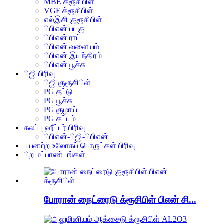
MBE க்ரூசிபிள்
VGF க்ரூசிபிள்
எல்இசி குரூசிபிள்
பிபிஎன் படகு
பிபிஎன் ராட்
பிபிஎன் வளையம்
பிபிஎன் இயந்திரம்
பிபிஎன் பூச்சு
பிஜி பிரிவு
பிஜி குரூசிபிள்
PG தட்டு
PG பூச்சு
PG குழாய்
PG கட்டம்
கலப்பு ஹீட்டர் பிரிவு
பிபிஎன்-பிஜி-பிபிஎன்
பயனற்ற உலோகப் பொருட்கள் பிரிவு
பிற மட்பாண்டங்கள்
போரான் நைட்ரைடு க்ரூசிபிள் பிஎன் சி...