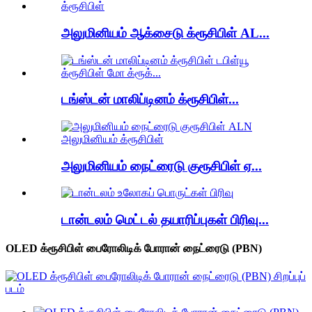
அலுமினியம் ஆக்சைடு க்ரூசிபிள் AL...
டங்ஸ்டன் மாலிப்டினம் க்ரூசிபிள்...
அலுமினியம் நைட்ரைடு குரூசிபிள் ஏ...
டான்டலம் மெட்டல் தயாரிப்புகள் பிரிவு...
OLED க்ரூசிபிள் பைரோலிடிக் போரான் நைட்ரைடு (PBN)