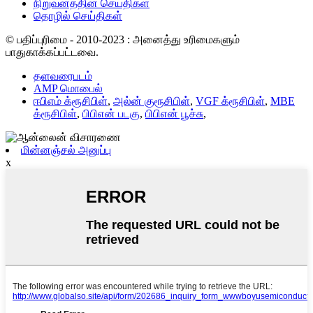
நிறுவனத்தின் செய்திகள்
தொழில் செய்திகள்
© பதிப்புரிமை - 2010-2023 : அனைத்து உரிமைகளும்
பாதுகாக்கப்பட்டவை.
தளவரைபடம்
AMP மொபைல்
ஈபிஎம் க்ரூசிபிள்
,
அல்ன் குரூசிபிள்
,
VGF க்ரூசிபிள்
,
MBE
க்ரூசிபிள்
,
பிபிஎன் படகு
,
பிபிஎன் பூச்சு
,
மின்னஞ்சல் அனுப்பு
x