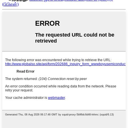
(பிபிஎன்)