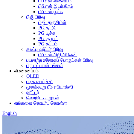
பிபிஎன் வளையம்
பிபிஎன் இயந்திரம்
பிபிஎன் பூச்சு
பிஜி பிரிவு
பிஜி குரூசிபிள்
PG தட்டு
PG பூச்சு
PG குழாய்
PG கட்டம்
கலப்பு ஹீட்டர் பிரிவு
பிபிஎன்-பிஜி-பிபிஎன்
பயனற்ற உலோகப் பொருட்கள் பிரிவு
பிற மட்பாண்டங்கள்
விண்ணப்பம்
OLED
படிக வளர்ச்சி
மூலக்கூறு பீம் எபிடாக்ஸி
ஹீட்டர்
வெற்றிட கூறுகள்
எங்களை தொடர்பு கொள்ள
English