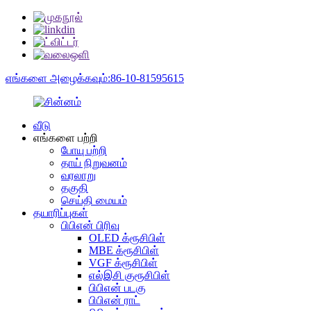
எங்களை அழைக்கவும்:86-10-81595615
வீடு
எங்களை பற்றி
போயு பற்றி
தாய் நிறுவனம்
வரலாறு
தகுதி
செய்தி மையம்
தயாரிப்புகள்
பிபிஎன் பிரிவு
OLED க்ரூசிபிள்
MBE க்ரூசிபிள்
VGF க்ரூசிபிள்
எல்இசி குரூசிபிள்
பிபிஎன் படகு
பிபிஎன் ராட்