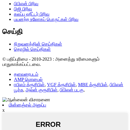
பிபிஎன் பிரிவு
பிஜி பிரிவு
கலப்பு ஹீட்டர் பிரிவு
பயனற்ற உலோகப் பொருட்கள் பிரிவு
செய்தி
நிறுவனத்தின் செய்திகள்
தொழில் செய்திகள்
© பதிப்புரிமை - 2010-2023 : அனைத்து உரிமைகளும்
பாதுகாக்கப்பட்டவை.
தளவரைபடம்
AMP மொபைல்
ஈபிஎம் க்ரூசிபிள்
,
VGF க்ரூசிபிள்
,
MBE க்ரூசிபிள்
,
பிபிஎன்
பூச்சு
,
அல்ன் குரூசிபிள்
,
பிபிஎன் படகு
,
மின்னஞ்சல் அனுப்பு
x