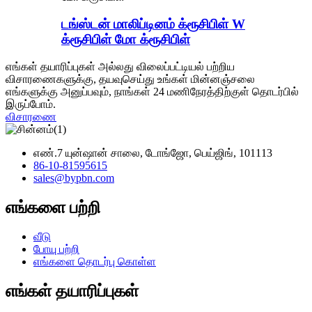
டங்ஸ்டன் மாலிப்டினம் க்ரூசிபிள் W
க்ரூசிபிள் மோ க்ரூசிபிள்
எங்கள் தயாரிப்புகள் அல்லது விலைப்பட்டியல் பற்றிய
விசாரணைகளுக்கு, தயவுசெய்து உங்கள் மின்னஞ்சலை
எங்களுக்கு அனுப்பவும், நாங்கள் 24 மணிநேரத்திற்குள் தொடர்பில்
இருப்போம்.
விசாரணை
எண்.7 யுன்ஷான் சாலை, டோங்ஜோ, பெய்ஜிங், 101113
86-10-81595615
sales@bypbn.com
எங்களை பற்றி
வீடு
போயு பற்றி
எங்களை தொடர்பு கொள்ள
எங்கள் தயாரிப்புகள்