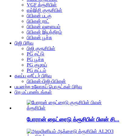
VGF க்ரூசிபிள்
எல்இசி குரூசிபிள்
பிபிஎன் படகு
பிபிஎன் ராட்
பிபிஎன் வளையம்
பிபிஎன் இயந்திரம்
பிபிஎன் பூச்சு
பிஜி பிரிவு
பிஜி குரூசிபிள்
PG தட்டு
PG பூச்சு
PG குழாய்
PG கட்டம்
கலப்பு ஹீட்டர் பிரிவு
பிபிஎன்-பிஜி-பிபிஎன்
பயனற்ற உலோகப் பொருட்கள் பிரிவு
பிற மட்பாண்டங்கள்
போரான் நைட்ரைடு க்ரூசிபிள் பிஎன் சி...