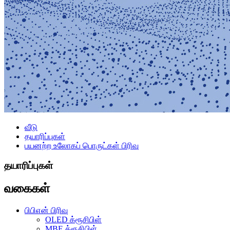
வீடு
தயாரிப்புகள்
பயனற்ற உலோகப் பொருட்கள் பிரிவு
தயாரிப்புகள்
வகைகள்
பிபிஎன் பிரிவு
OLED க்ரூசிபிள்
MBE க்ரூசிபிள்