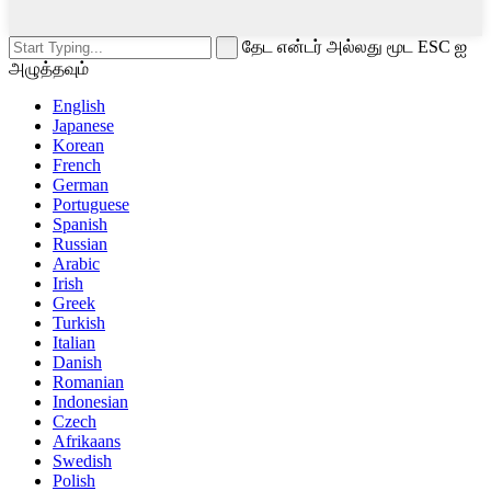
தேட என்டர் அல்லது மூட ESC ஐ
அழுத்தவும்
English
Japanese
Korean
French
German
Portuguese
Spanish
Russian
Arabic
Irish
Greek
Turkish
Italian
Danish
Romanian
Indonesian
Czech
Afrikaans
Swedish
Polish