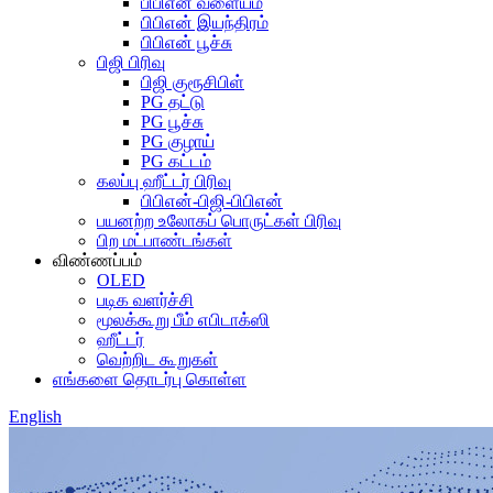
பிபிஎன் வளையம்
பிபிஎன் இயந்திரம்
பிபிஎன் பூச்சு
பிஜி பிரிவு
பிஜி குரூசிபிள்
PG தட்டு
PG பூச்சு
PG குழாய்
PG கட்டம்
கலப்பு ஹீட்டர் பிரிவு
பிபிஎன்-பிஜி-பிபிஎன்
பயனற்ற உலோகப் பொருட்கள் பிரிவு
பிற மட்பாண்டங்கள்
விண்ணப்பம்
OLED
படிக வளர்ச்சி
மூலக்கூறு பீம் எபிடாக்ஸி
ஹீட்டர்
வெற்றிட கூறுகள்
எங்களை தொடர்பு கொள்ள
English