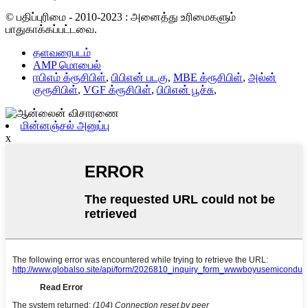
© பதிப்புரிமை - 2010-2023 : அனைத்து உரிமைகளும்
பாதுகாக்கப்பட்டவை.
தளவரைபடம்
AMP மொபைல்
ஈபிஎம் க்ரூசிபிள்
,
பிபிஎன் படகு
,
MBE க்ரூசிபிள்
,
அல்ன்
குரூசிபிள்
,
VGF க்ரூசிபிள்
,
பிபிஎன் பூச்சு
,
மின்னஞ்சல் அனுப்பு
x