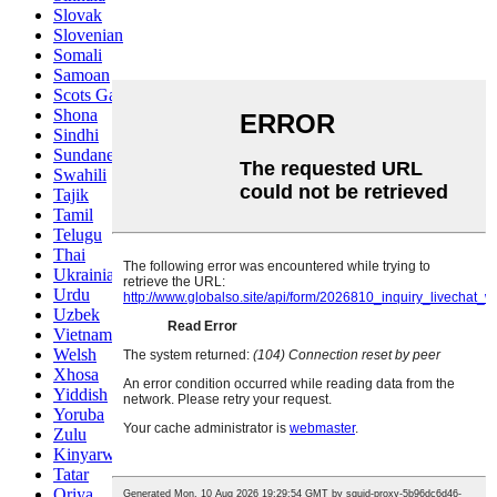
Slovak
Slovenian
Somali
Samoan
Scots Gaelic
Shona
Sindhi
Sundanese
Swahili
Tajik
Tamil
Telugu
Thai
Ukrainian
Urdu
Uzbek
Vietnamese
Welsh
Xhosa
Yiddish
Yoruba
Zulu
Kinyarwanda
Tatar
Oriya