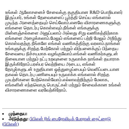
உங்கள் ஆலோசனைச் சேவைக்கு தகுதியான R&D பொறியாளர்
இருப்பார், உங்கள் தேவைகளைப் பூர்த்தி செய்ய எங்களால்
முடிந்த அனைத்தையும் செய்வோம்.எனவே விசாரணைகளுக்கு
எங்களை தொடர்பு கொள்ளவும்.நீங்கள் எங்களுக்கு
மின்னஞ்சல்களை அனுப்பலாம் அல்லது சிறு வணிகத்திற்காக
எங்களை அழைக்கலாம்.மேலும் எங்களைப் பற்றி மேலும் அறிந்து
கொள்வதற்கு நீங்களே எங்கள் வணிகத்திற்கு வரலாம்.நாங்கள்
உங்களுக்கு சிறந்த மேற்கோள் மற்றும் விற்பனைக்குப் பிந்தைய
சேவையை நிச்சயமாக வழங்குவோம்.எங்கள் வணிகர்களுடன்
நிலையான மற்றும் நட்பு உறவுகளை உருவாக்க நாங்கள் தயாராக
இருக்கிறோம்.பரஸ்பர வெற்றியை அடைய, எங்கள்
தோழர்களுடன் உறுதியான ஒத்துழைப்பையும் வெளிப்படையான
தகவல் தொடர்பு பணியையும் உருவாக்க எங்களால் சிறந்த
முயற்சிகளை மேற்கொள்வோம்.எல்லாவற்றிற்கும் மேலாக,
எங்களின் எந்தவொரு பொருட்கள் மற்றும் சேவைக்கான உங்கள்
விசாரணைகளை வரவேற்கிறோம்.
முந்தைய:
அடுத்தது:
பிபிஎன் ரிங் பைரோலிடிக் போரான் நைட்ரைடு
(பிபிஎன்)