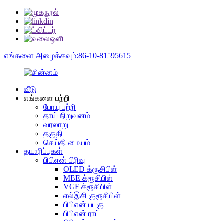
எங்களை அழைக்கவும்:86-10-81595615
வீடு
எங்களை பற்றி
போயு பற்றி
தாய் நிறுவனம்
வரலாறு
தகுதி
செய்தி மையம்
தயாரிப்புகள்
பிபிஎன் பிரிவு
OLED க்ரூசிபிள்
MBE க்ரூசிபிள்
VGF க்ரூசிபிள்
எல்இசி குரூசிபிள்
பிபிஎன் படகு
பிபிஎன் ராட்