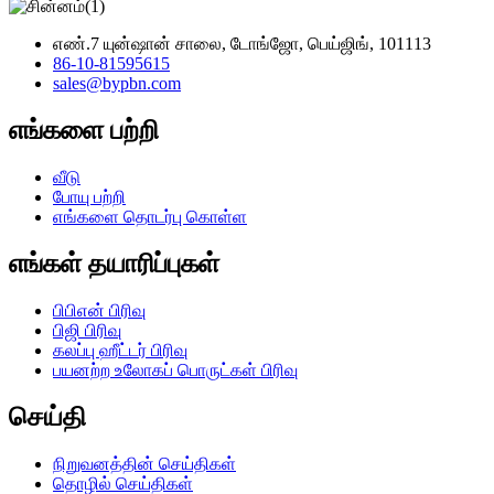
எண்.7 யுன்ஷான் சாலை, டோங்ஜோ, பெய்ஜிங், 101113
86-10-81595615
sales@bypbn.com
எங்களை பற்றி
வீடு
போயு பற்றி
எங்களை தொடர்பு கொள்ள
எங்கள் தயாரிப்புகள்
பிபிஎன் பிரிவு
பிஜி பிரிவு
கலப்பு ஹீட்டர் பிரிவு
பயனற்ற உலோகப் பொருட்கள் பிரிவு
செய்தி
நிறுவனத்தின் செய்திகள்
தொழில் செய்திகள்