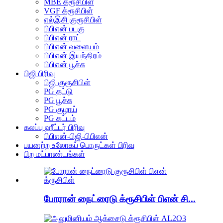
MBE க்ரூசிபிள்
VGF க்ரூசிபிள்
எல்இசி குரூசிபிள்
பிபிஎன் படகு
பிபிஎன் ராட்
பிபிஎன் வளையம்
பிபிஎன் இயந்திரம்
பிபிஎன் பூச்சு
பிஜி பிரிவு
பிஜி குரூசிபிள்
PG தட்டு
PG பூச்சு
PG குழாய்
PG கட்டம்
கலப்பு ஹீட்டர் பிரிவு
பிபிஎன்-பிஜி-பிபிஎன்
பயனற்ற உலோகப் பொருட்கள் பிரிவு
பிற மட்பாண்டங்கள்
போரான் நைட்ரைடு க்ரூசிபிள் பிஎன் சி...