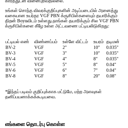
காரத்துடன் வினைபுரிவதில்லை.
உங்கள் சொந்த விவரக்குறிப்புகளின் அடிப்படையில் அனைத்து
வகையான உயர்தர VGF PBN க்ரூசிபிள்களையும் தயாரிக்கும்
திறன் Boyuவிடம் உள்ளது.நாங்கள் தயாரிக்கும் சில VGF PBN
க்ரூசிபிள்களை கீழே உள்ள அட்டவணை பட்டியலிடுகிறது:
பட்டியல் எண்
விண்ணப்பம்
உள்ளே விட்டம்
உயரம்
தடிமன்
BV-2
VGF
2"
10"
0.035"
BV-3
VGF
3"
10"
0.035"
BV-4
VGF
4"
8"
0.035"
BV-5
VGF
5"
8"
0.04"
BV-6
VGF
6"
7"
0.04"
BV-8
VGF
8"
20"
0.08"
*இந்தப் படிவம் குறிப்புக்காக மட்டுமே, மற்ற அளவுகள்
தனிப்பயனாக்கக்கூடியவை.
எங்களை தொடர்பு கொள்ள