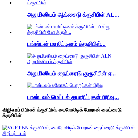
அலுமினியம் ஆக்சைடு க்ரூசிபிள் AL...
டங்ஸ்டன் மாலிப்டினம் க்ரூசிபிள்...
அலுமினியம் நைட்ரைடு குரூசிபிள் ஏ...
டான்டலம் மெட்டல் தயாரிப்புகள் பிரிவு...
விஜிஎஃப் பிபிஎன் க்ரூசிபிள், பைரோலிடிக் போரான் நைட்ரைடு
க்ரூசிபிள்