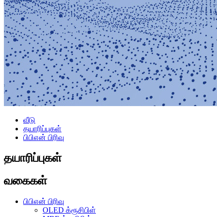
வீடு
தயாரிப்புகள்
பிபிஎன் பிரிவு
தயாரிப்புகள்
வகைகள்
பிபிஎன் பிரிவு
OLED க்ரூசிபிள்