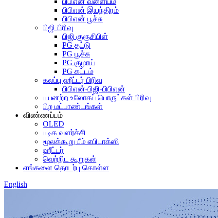
பிபிஎன் வளையம்
பிபிஎன் இயந்திரம்
பிபிஎன் பூச்சு
பிஜி பிரிவு
பிஜி குரூசிபிள்
PG தட்டு
PG பூச்சு
PG குழாய்
PG கட்டம்
கலப்பு ஹீட்டர் பிரிவு
பிபிஎன்-பிஜி-பிபிஎன்
பயனற்ற உலோகப் பொருட்கள் பிரிவு
பிற மட்பாண்டங்கள்
விண்ணப்பம்
OLED
படிக வளர்ச்சி
மூலக்கூறு பீம் எபிடாக்ஸி
ஹீட்டர்
வெற்றிட கூறுகள்
எங்களை தொடர்பு கொள்ள
English