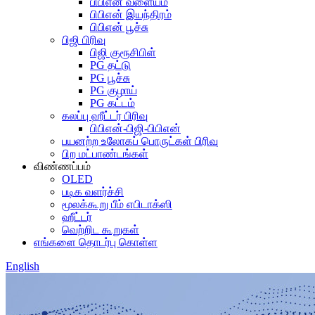
பிபிஎன் வளையம்
பிபிஎன் இயந்திரம்
பிபிஎன் பூச்சு
பிஜி பிரிவு
பிஜி குரூசிபிள்
PG தட்டு
PG பூச்சு
PG குழாய்
PG கட்டம்
கலப்பு ஹீட்டர் பிரிவு
பிபிஎன்-பிஜி-பிபிஎன்
பயனற்ற உலோகப் பொருட்கள் பிரிவு
பிற மட்பாண்டங்கள்
விண்ணப்பம்
OLED
படிக வளர்ச்சி
மூலக்கூறு பீம் எபிடாக்ஸி
ஹீட்டர்
வெற்றிட கூறுகள்
எங்களை தொடர்பு கொள்ள
English