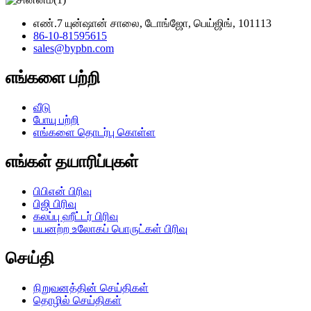
எண்.7 யுன்ஷான் சாலை, டோங்ஜோ, பெய்ஜிங், 101113
86-10-81595615
sales@bypbn.com
எங்களை பற்றி
வீடு
போயு பற்றி
எங்களை தொடர்பு கொள்ள
எங்கள் தயாரிப்புகள்
பிபிஎன் பிரிவு
பிஜி பிரிவு
கலப்பு ஹீட்டர் பிரிவு
பயனற்ற உலோகப் பொருட்கள் பிரிவு
செய்தி
நிறுவனத்தின் செய்திகள்
தொழில் செய்திகள்