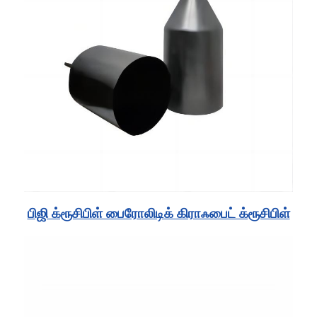
பிஜி க்ரூசிபிள் பைரோலிடிக் கிராஃபைட் க்ரூசிபிள்