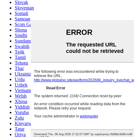
Slovak
Slovenian
Somali
Samoan
Scots Gaelic
Shona
Sindhi
Sundanese
Swahili
Tajik
Tamil
Telugu
Thai
Ukrainian
Urdu
Uzbek
Vietnamese
Welsh
Xhosa
Yiddish
Yoruba
Zulu
Kinyarwanda
Tatar
Oriya