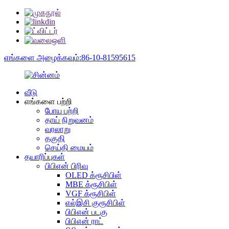
எங்களை அழைக்கவும்:86-10-81595615
வீடு
எங்களை பற்றி
போயு பற்றி
தாய் நிறுவனம்
வரலாறு
தகுதி
செய்தி மையம்
தயாரிப்புகள்
பிபிஎன் பிரிவு
OLED க்ரூசிபிள்
MBE க்ரூசிபிள்
VGF க்ரூசிபிள்
எல்இசி குரூசிபிள்
பிபிஎன் படகு
பிபிஎன் ராட்