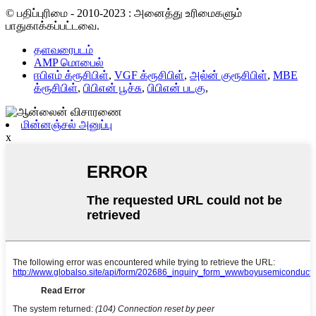
© பதிப்புரிமை - 2010-2023 : அனைத்து உரிமைகளும்
பாதுகாக்கப்பட்டவை.
தளவரைபடம்
AMP மொபைல்
ஈபிஎம் க்ரூசிபிள்
,
VGF க்ரூசிபிள்
,
அல்ன் குரூசிபிள்
,
MBE
க்ரூசிபிள்
,
பிபிஎன் பூச்சு
,
பிபிஎன் படகு
,
மின்னஞ்சல் அனுப்பு
x