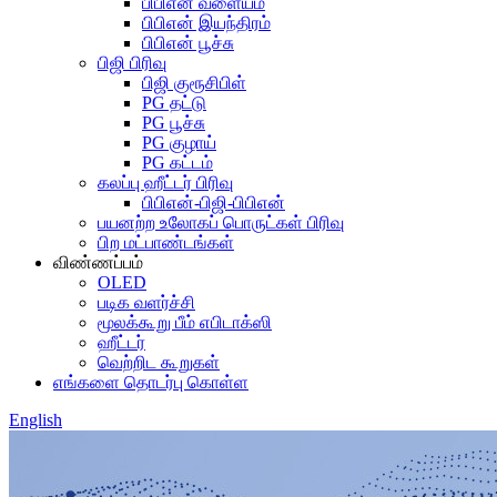
பிபிஎன் வளையம்
பிபிஎன் இயந்திரம்
பிபிஎன் பூச்சு
பிஜி பிரிவு
பிஜி குரூசிபிள்
PG தட்டு
PG பூச்சு
PG குழாய்
PG கட்டம்
கலப்பு ஹீட்டர் பிரிவு
பிபிஎன்-பிஜி-பிபிஎன்
பயனற்ற உலோகப் பொருட்கள் பிரிவு
பிற மட்பாண்டங்கள்
விண்ணப்பம்
OLED
படிக வளர்ச்சி
மூலக்கூறு பீம் எபிடாக்ஸி
ஹீட்டர்
வெற்றிட கூறுகள்
எங்களை தொடர்பு கொள்ள
English