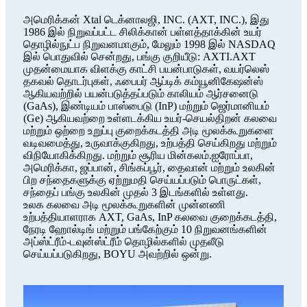
அமெரிக்கன் Xtal டெக்னாலஜி, INC. (AXT, INC.), இது
1986 இல் நிறுவப்பட்ட சிலிக்கான் பள்ளத்தாக்கின் உயர்
தொழில்நுட்ப நிறுவனமாகும், மேலும் 1998 இல் NASDAQ
இல் பொதுவில் சென்றது, பங்கு குறியீடு: AXTI.AXT
முதன்மையாக விளக்கு காட்சி பயன்பாடுகள், வயர்லெஸ்
தகவல் தொடர்புகள், ஃபைபர் ஆப்டிக் கம்யூனிகேஷன்ஸ்
ஆகியவற்றில் பயன்படுத்தப்படும் காலியம் ஆர்சனைடு
(GaAs), இண்டியம் பாஸ்பைடு (InP) மற்றும் ஜெர்மானியம்
(Ge) ஆகியவற்றை உள்ளடக்கிய உயர்-செயல்திறன் கலவை
மற்றும் ஒற்றை உறுப்பு குறைக்கடத்தி அடி மூலக்கூறுகளை
வடிவமைத்து, உருவாக்குகிறது, உற்பத்தி செய்கிறது மற்றும்
விநியோகிக்கிறது. மற்றும் சூரிய மின்கலம்.ஐரோப்பா,
அமெரிக்கா, ஜப்பான், சிங்கப்பூர், தைவான் மற்றும் உலகின்
பிற சந்தைகளுக்கு ஏற்றுமதி செய்யப்படும் பொருட்கள்,
சந்தைப் பங்கு உலகின் முதல் 3 இடங்களில் உள்ளது.
உலக கலவை அடி மூலக்கூறுகளின் முன்னணி
உற்பத்தியாளராக AXT, GaAs, InP கலவை குறைக்கடத்தி,
நேரடி ஹோல்டிங் மற்றும் பங்கேற்கும் 10 நிறுவனங்களின்
அப்ஸ்ட்ரீம்-டவுன்ஸ்ட்ரீம் தொழில்களில் முதலீடு
செய்யப்படுகிறது, BOYU அவற்றில் ஒன்று.