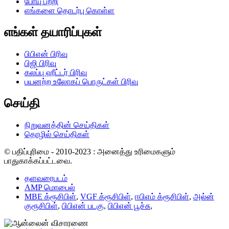
போயு பற்றி
எங்களை தொடர்பு கொள்ள
எங்கள் தயாரிப்புகள்
பிபிஎன் பிரிவு
பிஜி பிரிவு
கலப்பு ஹீட்டர் பிரிவு
பயனற்ற உலோகப் பொருட்கள் பிரிவு
செய்தி
நிறுவனத்தின் செய்திகள்
தொழில் செய்திகள்
© பதிப்புரிமை - 2010-2023 : அனைத்து உரிமைகளும்
பாதுகாக்கப்பட்டவை.
தளவரைபடம்
AMP மொபைல்
MBE க்ரூசிபிள்
,
VGF க்ரூசிபிள்
,
ஈபிஎம் க்ரூசிபிள்
,
அல்ன்
குரூசிபிள்
,
பிபிஎன் படகு
,
பிபிஎன் பூச்சு
,