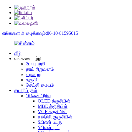
எங்களை அழைக்கவும்:86-10-81595615
வீடு
எங்களை பற்றி
போயு பற்றி
தாய் நிறுவனம்
வரலாறு
தகுதி
செய்தி மையம்
தயாரிப்புகள்
பிபிஎன் பிரிவு
OLED க்ரூசிபிள்
MBE க்ரூசிபிள்
VGF க்ரூசிபிள்
எல்இசி குரூசிபிள்
பிபிஎன் படகு
பிபிஎன் ராட்