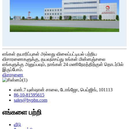
எங்கள் தயாரிப்புகள் அல்லது விலைப்பட்டியல் பற்றிய
விசாரணைகளுக்கு, தயவுசெய்து உங்கள் மின்னஞ்சலை
எங்களுக்கு அனுப்பவும், நாங்கள் 24 மணிநேரத்திற்குள் தொடர்பில்
இருப்போம்.
விசாரணை
எண்.7 யுன்ஷான் சாலை, டோங்ஜோ, பெய்ஜிங், 101113
86-10-81595615
sales@bypbn.com
எங்களை பற்றி
வீடு