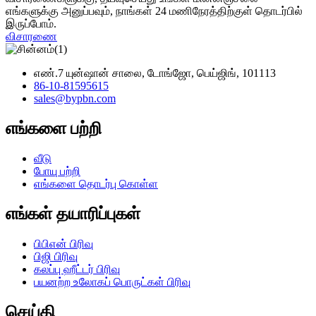
எங்களுக்கு அனுப்பவும், நாங்கள் 24 மணிநேரத்திற்குள் தொடர்பில்
இருப்போம்.
விசாரணை
எண்.7 யுன்ஷான் சாலை, டோங்ஜோ, பெய்ஜிங், 101113
86-10-81595615
sales@bypbn.com
எங்களை பற்றி
வீடு
போயு பற்றி
எங்களை தொடர்பு கொள்ள
எங்கள் தயாரிப்புகள்
பிபிஎன் பிரிவு
பிஜி பிரிவு
கலப்பு ஹீட்டர் பிரிவு
பயனற்ற உலோகப் பொருட்கள் பிரிவு
செய்தி