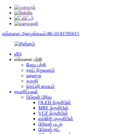
எங்களை அழைக்கவும்:86-10-81595615
வீடு
எங்களை பற்றி
போயு பற்றி
தாய் நிறுவனம்
வரலாறு
தகுதி
செய்தி மையம்
தயாரிப்புகள்
பிபிஎன் பிரிவு
OLED க்ரூசிபிள்
MBE க்ரூசிபிள்
VGF க்ரூசிபிள்
எல்இசி குரூசிபிள்
பிபிஎன் படகு
பிபிஎன் ராட்