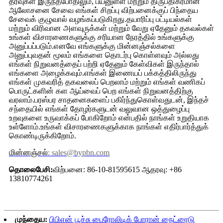
தீர்வுகள் இருந்தபோதிலும், பயனுள்ள மற்றும் திருப்திகரமான
ஆலோசனை சேவை எங்கள் சிறப்பு விற்பனைக்குப் பிந்தைய
சேவைக் குழுவால் வழங்கப்படுகிறது.தயாரிப்பு பட்டியல்கள்
மற்றும் விரிவான அளவுருக்கள் மற்றும் வேறு ஏதேனும் தகவல்கள்
உங்கள் விசாரணைகளுக்கு சரியான நேரத்தில் உங்களுக்கு
அனுப்பப்படும்.எனவே எங்களுக்கு மின்னஞ்சல்களை
அனுப்புவதன் மூலம் எங்களை தொடர்பு கொள்ளவும் அல்லது
எங்கள் நிறுவனத்தைப் பற்றி ஏதேனும் கேள்விகள் இருந்தால்
எங்களை அழைக்கவும்.எங்கள் இணையப் பக்கத்திலிருந்து
எங்கள் முகவரித் தகவலைப் பெறலாம் மற்றும் எங்கள் வணிகப்
பொருட்களின் கள ஆய்வைப் பெற எங்கள் நிறுவனத்திற்கு
வரலாம்.பரஸ்பர சாதனைகளைப் பகிர்ந்துகொள்வதுடன், இந்தச்
சந்தையில் எங்கள் தோழர்களுடன் வலுவான ஒத்துழைப்பு
உறவுகளை உருவாக்கப் போகிறோம் என்பதில் நாங்கள் உறுதியாக
உள்ளோம்.உங்கள் விசாரணைகளுக்காக நாங்கள் எதிர்பார்த்துக்
கொண்டிருக்கிறோம்.
மின்னஞ்சல்
: sales@bypbn.com
தொலைபேசி:
விற்பனை: 86-10-81595615 ஆதரவு: +86
13810774261
முந்தைய:
பிபிஎன் பூச்சு பைரோலிடிக் போரான் நைட்ரைடு