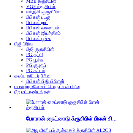
MBE க்ரூசிபிள்
VGF க்ரூசிபிள்
எல்இசி குரூசிபிள்
பிபிஎன் படகு
பிபிஎன் ராட்
பிபிஎன் வளையம்
பிபிஎன் இயந்திரம்
பிபிஎன் பூச்சு
பிஜி பிரிவு
பிஜி குரூசிபிள்
PG தட்டு
PG பூச்சு
PG குழாய்
PG கட்டம்
கலப்பு ஹீட்டர் பிரிவு
பிபிஎன்-பிஜி-பிபிஎன்
பயனற்ற உலோகப் பொருட்கள் பிரிவு
பிற மட்பாண்டங்கள்
போரான் நைட்ரைடு க்ரூசிபிள் பிஎன் சி...