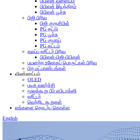
பிபிஎன் வளையம்
பிபிஎன் இயந்திரம்
பிபிஎன் பூச்சு
பிஜி பிரிவு
பிஜி குரூசிபிள்
PG தட்டு
PG பூச்சு
PG குழாய்
PG கட்டம்
கலப்பு ஹீட்டர் பிரிவு
பிபிஎன்-பிஜி-பிபிஎன்
பயனற்ற உலோகப் பொருட்கள் பிரிவு
பிற மட்பாண்டங்கள்
விண்ணப்பம்
OLED
படிக வளர்ச்சி
மூலக்கூறு பீம் எபிடாக்ஸி
ஹீட்டர்
வெற்றிட கூறுகள்
எங்களை தொடர்பு கொள்ள
English