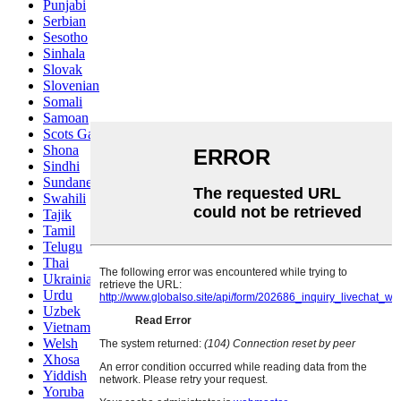
Punjabi
Serbian
Sesotho
Sinhala
Slovak
Slovenian
Somali
Samoan
Scots Gaelic
Shona
Sindhi
Sundanese
Swahili
Tajik
Tamil
Telugu
Thai
Ukrainian
Urdu
Uzbek
Vietnamese
Welsh
Xhosa
Yiddish
Yoruba