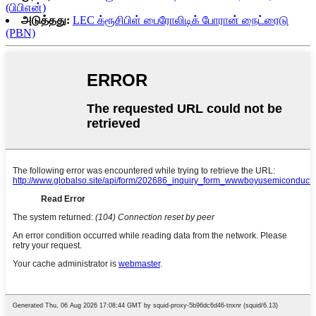
(பிபிஎன்)
அடுத்தது:
LEC க்ரூசிபிள் பைரோலிடிக் போரான் நைட்ரைடு
(PBN)