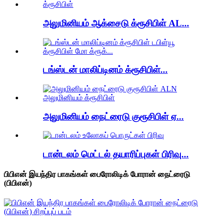
அலுமினியம் ஆக்சைடு க்ரூசிபிள் AL...
டங்ஸ்டன் மாலிப்டினம் க்ரூசிபிள்...
அலுமினியம் நைட்ரைடு குரூசிபிள் ஏ...
டான்டலம் மெட்டல் தயாரிப்புகள் பிரிவு...
பிபிஎன் இயந்திர பாகங்கள் பைரோலிடிக் போரான் நைட்ரைடு
(பிபிஎன்)