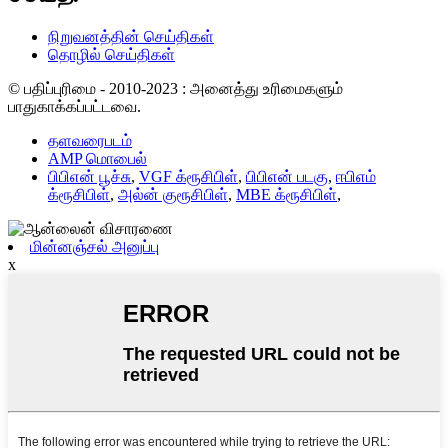
நிறுவனத்தின் செய்திகள்
தொழில் செய்திகள்
© பதிப்புரிமை - 2010-2023 : அனைத்து உரிமைகளும்
பாதுகாக்கப்பட்டவை.
தளவரைபடம்
AMP மொபைல்
பிபிஎன் பூச்சு
,
VGF க்ரூசிபிள்
,
பிபிஎன் படகு
,
ஈபிஎம்
க்ரூசிபிள்
,
அல்ன் குரூசிபிள்
,
MBE க்ரூசிபிள்
,
மின்னஞ்சல் அனுப்பு
x