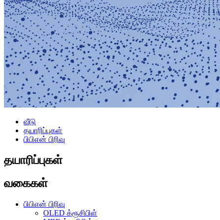
வீடு
தயாரிப்புகள்
பிபிஎன் பிரிவு
தயாரிப்புகள்
வகைகள்
பிபிஎன் பிரிவு
OLED க்ரூசிபிள்