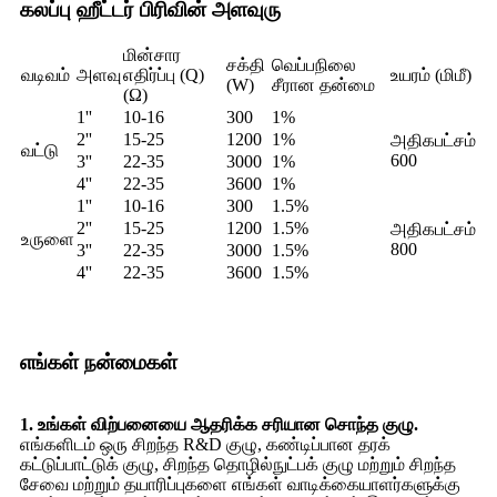
கலப்பு ஹீட்டர் பிரிவின் அளவுரு
மின்சார
சக்தி
வெப்பநிலை
வடிவம்
அளவு
எதிர்ப்பு (Q)
உயரம் (மிமீ)
(W)
சீரான தன்மை
(Ω)
1''
10-16
300
1%
2''
15-25
1200
1%
அதிகபட்சம்
வட்டு
600
3''
22-35
3000
1%
4''
22-35
3600
1%
1''
10-16
300
1.5%
2''
15-25
1200
1.5%
அதிகபட்சம்
உருளை
800
3''
22-35
3000
1.5%
4''
22-35
3600
1.5%
எங்கள் நன்மைகள்
1. உங்கள் விற்பனையை ஆதரிக்க சரியான சொந்த குழு.
எங்களிடம் ஒரு சிறந்த R&D குழு, கண்டிப்பான தரக்
கட்டுப்பாட்டுக் குழு, சிறந்த தொழில்நுட்பக் குழு மற்றும் சிறந்த
சேவை மற்றும் தயாரிப்புகளை எங்கள் வாடிக்கையாளர்களுக்கு