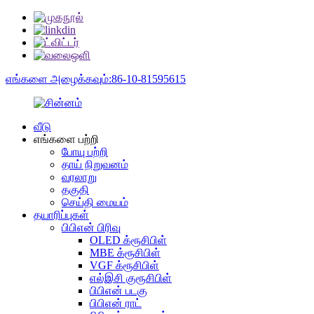
எங்களை அழைக்கவும்:86-10-81595615
வீடு
எங்களை பற்றி
போயு பற்றி
தாய் நிறுவனம்
வரலாறு
தகுதி
செய்தி மையம்
தயாரிப்புகள்
பிபிஎன் பிரிவு
OLED க்ரூசிபிள்
MBE க்ரூசிபிள்
VGF க்ரூசிபிள்
எல்இசி குரூசிபிள்
பிபிஎன் படகு
பிபிஎன் ராட்