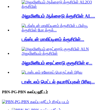
அலுமினியம் ஆக்சைடு க்ரூசிபிள் AL...
டங்ஸ்டன் மாலிப்டினம் க்ரூசிபிள்...
அலுமினியம் நைட்ரைடு குரூசிபிள் ஏ...
டான்டலம் மெட்டல் தயாரிப்புகள் பிரிவு...
PBN-PG-PBN கலப்பு ஹீட்டர்