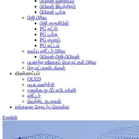
பிபிஎன் வளையம்
பிபிஎன் இயந்திரம்
பிபிஎன் பூச்சு
பிஜி பிரிவு
பிஜி குரூசிபிள்
PG தட்டு
PG பூச்சு
PG குழாய்
PG கட்டம்
கலப்பு ஹீட்டர் பிரிவு
பிபிஎன்-பிஜி-பிபிஎன்
பயனற்ற உலோகப் பொருட்கள் பிரிவு
பிற மட்பாண்டங்கள்
விண்ணப்பம்
OLED
படிக வளர்ச்சி
மூலக்கூறு பீம் எபிடாக்ஸி
ஹீட்டர்
வெற்றிட கூறுகள்
எங்களை தொடர்பு கொள்ள
English