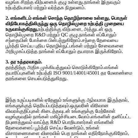
வழங்க சிறந்த விற்பனைக் குழு உள்ளது.நாங்கள் இருவரும்
உற்பத்தியாளர் மற்றும் வர்த்தக நிறுவனம்.
2. எங்களிடம் எங்கள் சொந்த தொழிற்சாலை உள்ளது, பொருள்
விநியோகத்திலிருந்து ஒரு தொழில்முறை உற்பத்தி முறையை
உருவாக்குகிறது,
உற்பத்திக்கு விற்பனை, அத்துடன் ஒரு
தொழில்முறை R&D மற்றும் QC குழு.நாங்கள் எப்போதும்
சந்தையின் போக்கை பின்பற்றுகிறோம்.சந்தை தேவையை
பூர்த்தி செய்ய புதிய தொழில்நுட்பங்கள் மற்றும் சேவைகளை
அறிமுகப்படுத்த நாங்கள் எப்போதும் தயாராக இருக்கிறோம்.
3. தர உத்தரவாதம்.
தரத்திற்கு அதிக முக்கியத்துவம் கொடுக்கிறோம்.எங்கள்
தயாரிப்புகளின் உற்பத்தி ISO 9001/14001/45001 தர மேலாண்மை
தரங்களை செயல்படுத்துகிறது.
இந்த உருப்படிகளில் ஏதேனும் உங்களுக்கு ஆர்வமாக இருந்தால்,
எங்களுக்குத் தெரியப்படுத்தவும்.ஒருவரின் விரிவான
விவரக்குறிப்புகள் கிடைத்தவுடன் உங்களுக்கு மேற்கோள்
வழங்குவதில் நாங்கள் மகிழ்ச்சியடைவோம்.எங்களின் தனிப்பட்ட
நிபுணத்துவம் வாய்ந்த R&D பொறியாளர்கள் எங்களின்
தேவைகளைப் பூர்த்தி செய்ய வேண்டும், உங்கள்
விசாரணைகளை விரைவில் பெற நாங்கள் எதிர்நோக்குகிறோம்,