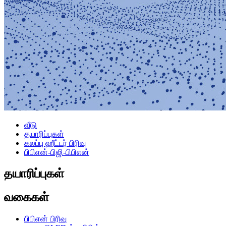
வீடு
தயாரிப்புகள்
கலப்பு ஹீட்டர் பிரிவு
பிபிஎன்-பிஜி-பிபிஎன்
தயாரிப்புகள்
வகைகள்
பிபிஎன் பிரிவு