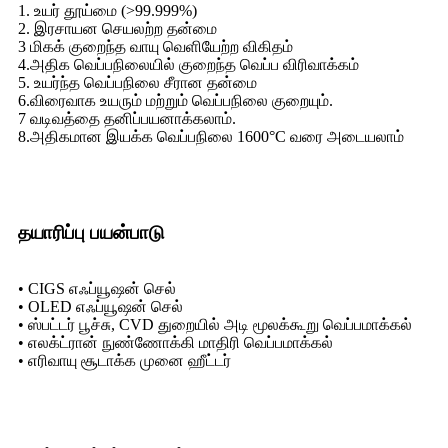
1. உயர் தூய்மை (>99.999%)
2. இரசாயன செயலற்ற தன்மை
3 மிகக் குறைந்த வாயு வெளியேற்ற விகிதம்
4.அதிக வெப்பநிலையில் குறைந்த வெப்ப விரிவாக்கம்
5. உயர்ந்த வெப்பநிலை சீரான தன்மை
6.விரைவாக உயரும் மற்றும் வெப்பநிலை குறையும்.
7 வடிவத்தை தனிப்பயனாக்கலாம்.
8.அதிகமான இயக்க வெப்பநிலை 1600°C வரை அடையலாம்
தயாரிப்பு பயன்பாடு
• CIGS எஃப்யூஷன் செல்
• OLED எஃப்யூஷன் செல்
• ஸ்பட்டர் பூச்சு, CVD துறையில் அடி மூலக்கூறு வெப்பமாக்கல்
• எலக்ட்ரான் நுண்ணோக்கி மாதிரி வெப்பமாக்கல்
• எரிவாயு சூடாக்க முனை ஹீட்டர்