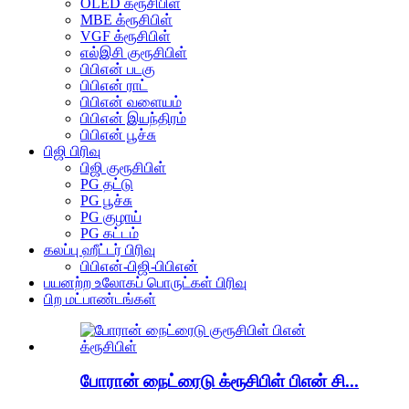
OLED க்ரூசிபிள்
MBE க்ரூசிபிள்
VGF க்ரூசிபிள்
எல்இசி குரூசிபிள்
பிபிஎன் படகு
பிபிஎன் ராட்
பிபிஎன் வளையம்
பிபிஎன் இயந்திரம்
பிபிஎன் பூச்சு
பிஜி பிரிவு
பிஜி குரூசிபிள்
PG தட்டு
PG பூச்சு
PG குழாய்
PG கட்டம்
கலப்பு ஹீட்டர் பிரிவு
பிபிஎன்-பிஜி-பிபிஎன்
பயனற்ற உலோகப் பொருட்கள் பிரிவு
பிற மட்பாண்டங்கள்
போரான் நைட்ரைடு க்ரூசிபிள் பிஎன் சி...